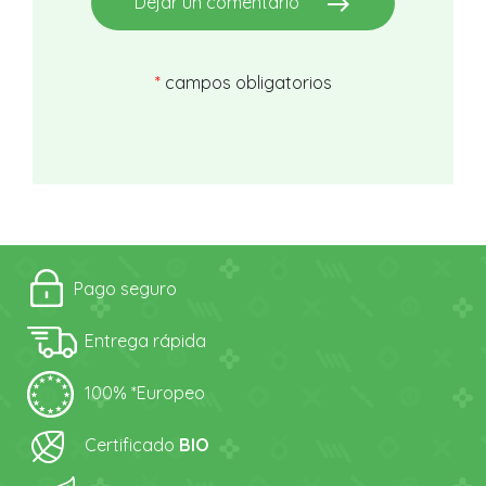
east
Dejar un comentario
*
campos obligatorios
Pago seguro
Entrega rápida
100% *Europeo
Certificado
BIO