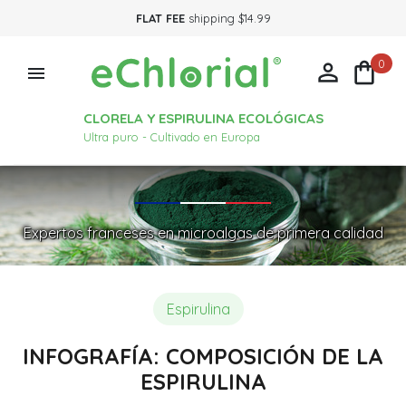
FLAT FEE
shipping $14.99
0



CLORELA Y ESPIRULINA ECOLÓGICAS
Ultra puro - Cultivado en Europa
Expertos franceses en microalgas de primera calidad
Espirulina
INFOGRAFÍA: COMPOSICIÓN DE LA
ESPIRULINA