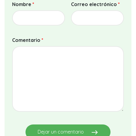
Nombre
*
Correo electrónico
*
Comentario
*
east
Dejar un comentario