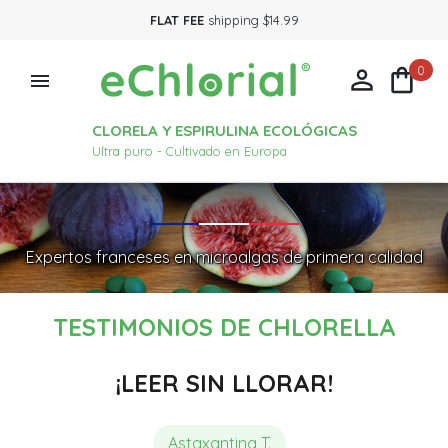
FLAT FEE
shipping $14.99
0



CLORELA Y ESPIRULINA ECOLÓGICAS
Ultra puro - Cultivado en Europa
Expertos franceses en microalgas de primera calidad
TESTIMONIOS DE CHLORELLA
¡LEER SIN LLORAR!
Astaxantina T.