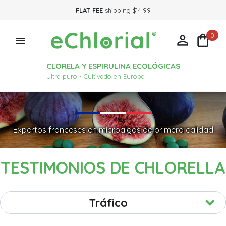
FLAT FEE
shipping $14.99
0



CLORELA Y ESPIRULINA ECOLÓGICAS
Ultra puro - Cultivado en Europa
Expertos franceses en microalgas de primera calidad
TESTIMONIOS DE CHLORELLA
Tráfico