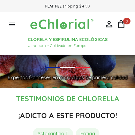
FLAT FEE
shipping $14.99
0



CLORELA Y ESPIRULINA ECOLÓGICAS
Ultra puro - Cultivado en Europa
Expertos franceses en microalgas de primera calidad
TESTIMONIOS DE CHLORELLA
¡ADICTO A ESTE PRODUCTO!
Astaxantina T.
Fatiga