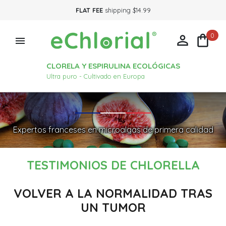
FLAT FEE
shipping $14.99
0



CLORELA Y ESPIRULINA ECOLÓGICAS
Ultra puro - Cultivado en Europa
Expertos franceses en microalgas de primera calidad
TESTIMONIOS DE CHLORELLA
VOLVER A LA NORMALIDAD TRAS
UN TUMOR