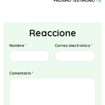
east
PRÓXIMO TESTIMONIO
Reaccione
Nombre
*
Correo electrónico
*
Comentario
*