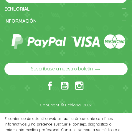
add
ECHLORIAL
add
INFORMACIÓN
arrow_right_alt
Suscríbase a nuestro boletín
Copyright © Echlorial 2026
El contenido de este sitio web se facilita únicamente con fines
informativos y no pretende sustituir el consejo, diagnóstico o
tratamiento médico profesional. Consulte siempre a su médico o a