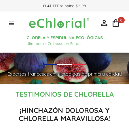
FLAT FEE
shipping $14.99
0



CLORELA Y ESPIRULINA ECOLÓGICAS
Ultra puro - Cultivado en Europa
Expertos franceses en microalgas de primera calidad
TESTIMONIOS DE CHLORELLA
¡HINCHAZÓN DOLOROSA Y
CHLORELLA MARAVILLOSA!