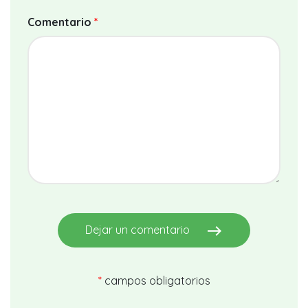
Comentario
*
east
Dejar un comentario
*
campos obligatorios