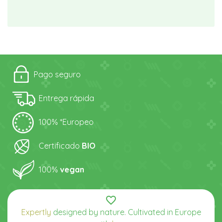
Pago seguro
Entrega rápida
100% *Europeo
Certificado
BIO
100%
vegan
favorite_border
Expertly
designed by nature. Cultivated in Europe