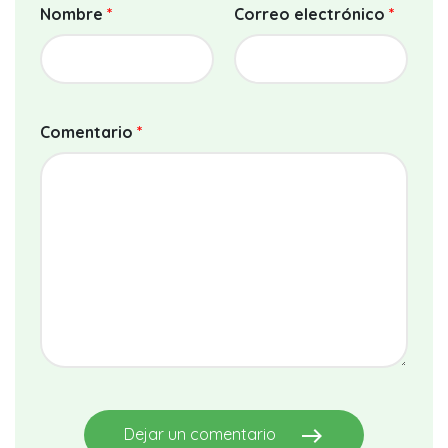
Nombre
*
Correo electrónico
*
Comentario
*
east
Dejar un comentario