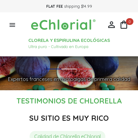
FLAT FEE
shipping $14.99
0



CLORELA Y ESPIRULINA ECOLÓGICAS
Ultra puro - Cultivado en Europa
Expertos franceses en microalgas de primera calidad
TESTIMONIOS DE CHLORELLA
SU SITIO ES MUY RICO
Calidad de Chlorella eChlorial