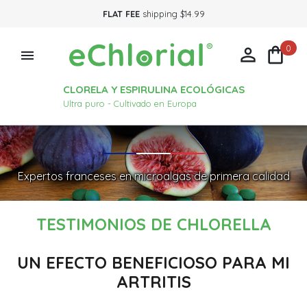
FLAT FEE
shipping $14.99
0



CLORELA Y ESPIRULINA ECOLÓGICAS
Ultra puro - Cultivado en Europa
Expertos franceses en microalgas de primera calidad
TESTIMONIOS DE CHLORELLA
UN EFECTO BENEFICIOSO PARA MI
ARTRITIS