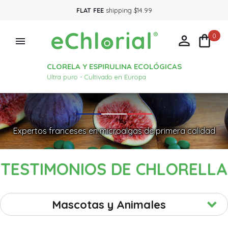
FLAT FEE
shipping $14.99
0



CLORELA Y ESPIRULINA ECOLÓGICAS
Ultra puro - Cultivado en Europa
Expertos franceses en microalgas de primera calidad
TESTIMONIOS DE CHLORELLA
Mascotas y Animales