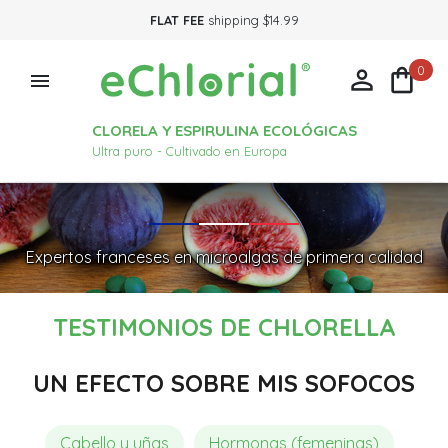
FLAT FEE
shipping $14.99
0



CLORELA Y ESPIRULINA ECOLÓGICAS
Ultra puro - Cultivado en Europa
Expertos franceses en microalgas de primera calidad
TESTIMONIOS DE CHLORELLA
UN EFECTO SOBRE MIS SOFOCOS
Cabello y uñas
Hormonas (femeninas)