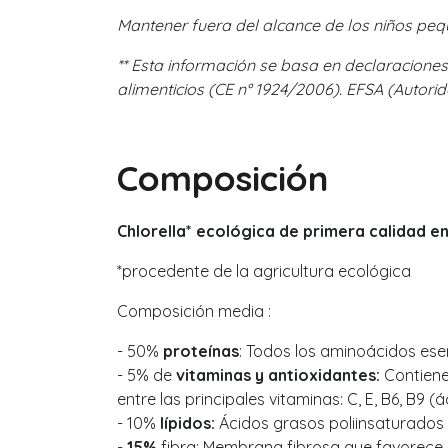
Mantener fuera del alcance de los niños peq
** Esta información se basa en declaracione
alimenticios (CE n° 1924/2006). EFSA (Autorid
Composición
Chlorella* ecológica de primera calidad e
*procedente de la agricultura ecológica
Composición media :
- 50%
proteínas
: Todos los aminoácidos ese
- 5% de
vitaminas y antioxidantes:
Contiene 
entre las principales vitaminas: C, E, B6, B9 (á
- 10%
lípidos:
Ácidos grasos poliinsaturados c
-
15%
fibra: Membrana fibrosa que favorece la