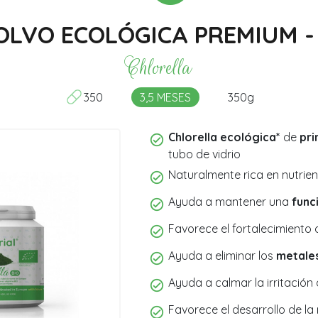
Composición
Opiniones y testimonios
LVO ECOLÓGICA PREMIUM - 
Chlorella
350
3,5 MESES
350g
Chlorella ecológica*
de
pri
tubo de vidrio
Naturalmente rica en nutrien
Ayuda a mantener una
func
Favorece el fortalecimiento 
Ayuda a eliminar los
metale
Ayuda a calmar la irritación d
Favorece el desarrollo de la