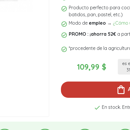
Producto perfecto para coci
batidos, pan, pastel, etc.)
Modo de
empleo
→
¿Cómo ut
PROMO
: ¡ahorra 52€
a part
*procedente de la agricultu
es 
109,99 $
3
shopping_bag

En stock. Ent