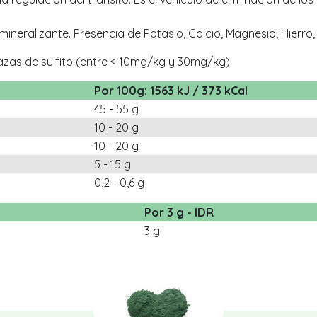
ineralizante. Presencia de Potasio, Calcio, Magnesio, Hierro, Z
azas de sulfito (entre < 10mg/kg y 30mg/kg).
Por 100g: 1563 kJ / 373 kCal
45 - 55 g
10 - 20 g
10 - 20 g
5 - 15 g
0,2 - 0,6 g
Por 3 g - IDR
3 g