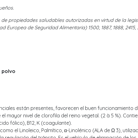
ueños.
s de propiedades saludables autorizadas en virtud de la le
ad Europea de Seguridad Alimentaria) 1500, 1887, 1888, 2415, 
n polvo
nciales están presentes, favorecen el buen funcionamiento de
el mayor nivel de clorofila del reino vegetal. (2 à 5 %). Conti
cido fólico), B12, K (coagulante).
omo el Linoleico, Palmítico, α-Linolénico (ALA de Ω 3), utili
 regulación del tránsito. Es el vehículo de eliminación de lo