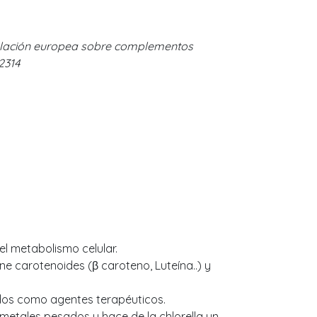
gislación europea sobre complementos
2314
l metabolismo celular.
ene carotenoides (β caroteno, Luteína..) y
zados como agentes terapéuticos.
s metales pesados y hace de la chlorella un