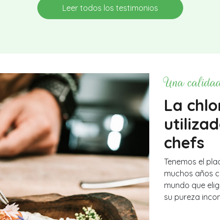
Leer todos los testimonios
Una calidad
La chlo
utiliza
chefs
Tenemos el pla
muchos años co
mundo que elige
su pureza inco